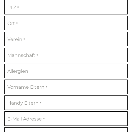
PLZ
*
Ort
*
Verein
*
Mannschaft
*
Allergien
Vorname Eltern
*
Handy Eltern
*
E-Mail Adresse
*