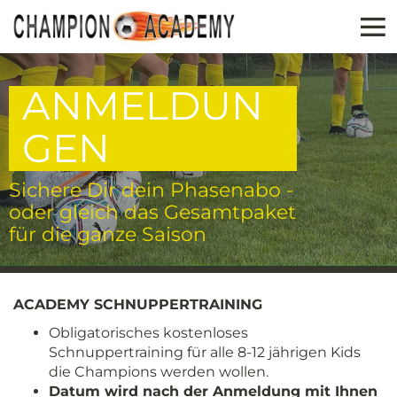
ANMELDUN
GEN
Sichere Dir dein Phasenabo -
oder gleich das Gesamtpaket
für die ganze Saison
ACADEMY SCHNUPPERTRAINING
Obligatorisches kostenloses
Schnuppertraining für alle 8-12 jährigen Kids
die Champions werden wollen.
Datum wird nach der Anmeldung mit Ihnen