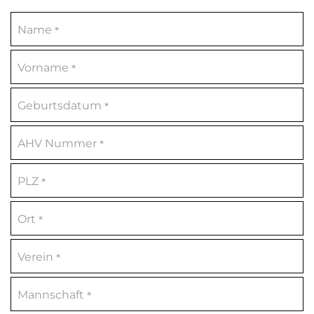
Name
*
Vorname
*
Geburtsdatum
*
AHV Nummer
*
PLZ
*
Ort
*
Verein
*
Mannschaft
*